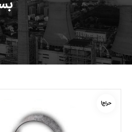
بست
حراج!