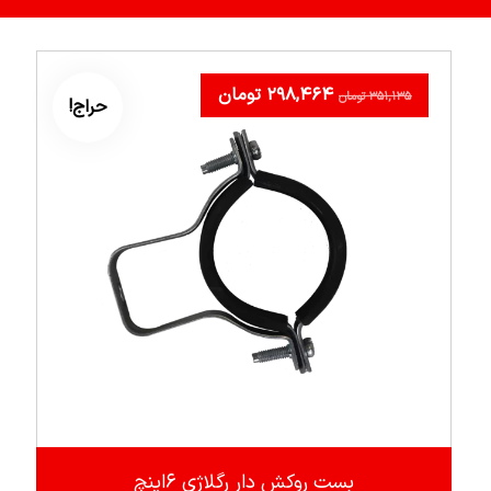
۲۹۸,۴۶۴
تومان
۳۵۱,۱۳۵
تومان
حراج!
بست روکش دار رگلاژی ۶اینچ