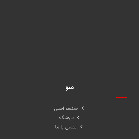
02166154020
02166153020
09192323085
09124431627
02165020885
02166154367
02165010796
02165010525
منو
صفحه اصلی
فروشگاه
تماس با ما