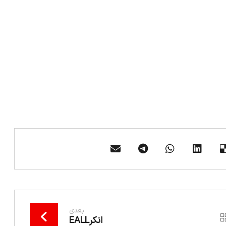
بعدی
انکرEALL