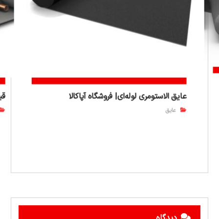
عایق الاستومری لوله‌ای| فروشگاه آپاکالا
قی
عایق
دیدگاه