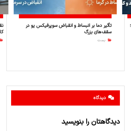
تأثیر دما بر انبساط و انقباض سوپرفیکس یو در
نق
سقف‌های بزرگ
کا
بست
دیدگاه
دیدگاهتان را بنویسید