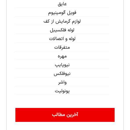
عایق
فویل آلومینیوم
لوازم گرمایش از کف
لوله فلکسیبل
لوله و اتصالات
متفرقات
مهره
نیوپایپ
نیوفلکس
واشر
یونولیت
آخرین مطالب