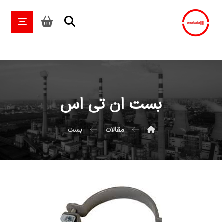
بست ان تی اس
مقالات
بست