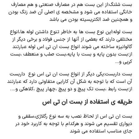
بست شلنگ:از این بست هم در مصارف صنعتی و هم مصارف
خانگی استفاده می شود و مشخصه ی اصلی آن ضد زنگ بودن
و همچنین ضد الکتریسیته بودن می باشد
بست لوله:این نوع بست ها به خاطر تنوع داشتن لوله ها،انواع
مختلفی دارند که بعضی از آنها از جنس فولاد و برخی دیگر از
گالوانیزه ساخته می شوند انواع بست ان تی اس لوله عبارتند
از:بست بدون پایه و بست با پایه،بست صلب و منعطف ،بست
کرپی و…
بست داربست:یکی دیگر از انواع بست ان تی اس نوع داربست
آن است که با توجه به شکل آن کارایی متفاوتی دارد که عبارتند
از:بست رابط ،بست تک پیچ و دو پیچ ،چهار پیچ ،کلاهکی و….
طریقه ی استفاده از بست ان تی اس
بست ان تی اس از لحاظ نصب به سه نوع رگلاژی،سقفی و
دیواری تقسیم می شوند و هرکدام با توجه به کاربرد خود در
جای مناسب استفاده می شوند