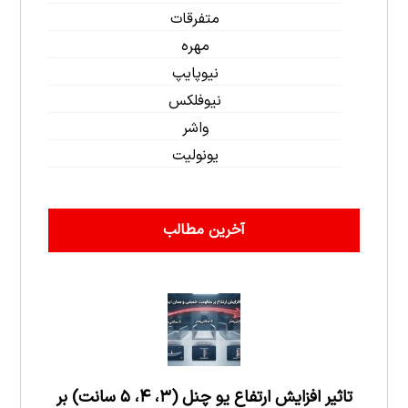
متفرقات
مهره
نیوپایپ
نیوفلکس
واشر
یونولیت
آخرین مطالب
تاثیر افزایش ارتفاع یو چنل (۳، ۴، ۵ سانت) بر