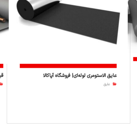
عایق الاستومری لوله‌ای| فروشگاه آپاکالا
قی
عایق