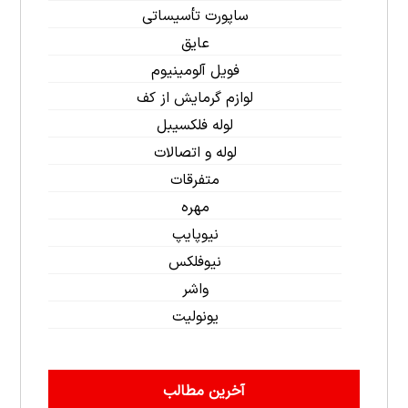
ساپورت تأسیساتی
عایق
فویل آلومینیوم
لوازم گرمایش از کف
لوله فلکسیبل
لوله و اتصالات
متفرقات
مهره
نیوپایپ
نیوفلکس
واشر
یونولیت
آخرین مطالب