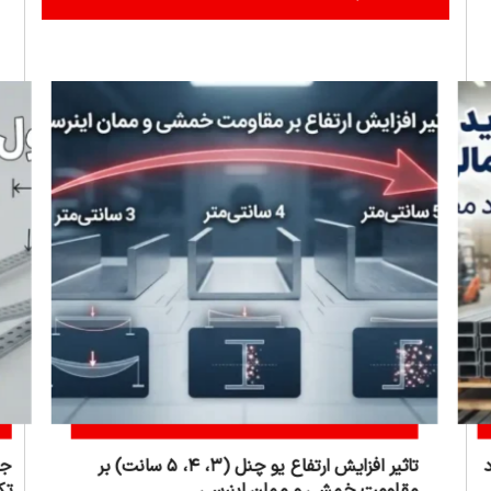
تاثیر افزایش ارتفاع یو چنل (۳، ۴، ۵ سانت) بر
جد