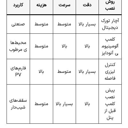
روش
دقت
سرعت
هزینه
کاربرد
نصب
آچار تورک
بسیار بالا
متوسط
متوسط
صنعتی
دیجیتال
کلمپ
محیط‌ها
آلومینیوم
بالا
بالا
متوسط
ی مرطوب
ی آنودایز
کنترل
فارم‌های
لیزری
بسیار بالا
متوسط
بالا
PV
فاصله
پیش
نصب
سقف‌های
کلمپ
بالا
بسیار بالا
متوسط
شیب‌دار
قبل از
پنل