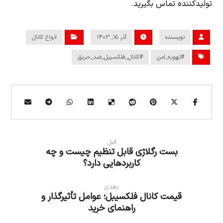
تولیدکننده تماس بگیرید.
نویسنده
آذر ۱۵, ۱۴۰۳
انواع کانال
#تهویه_امن
#کانال_فلکسیبل_ضد_حریق
قبل
بست رگلاژی قابل تنظیم چیست و چه
کاربردهایی دارد؟
بعدی
قیمت کانال فلکسیبل؛ عوامل تأثیرگذار و
راهنمای خرید