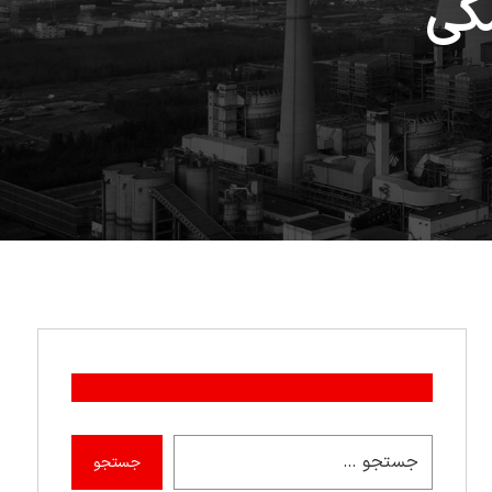
کی
جستجو