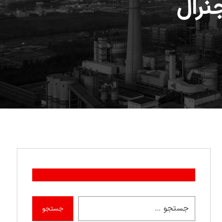
نرال
جستجو