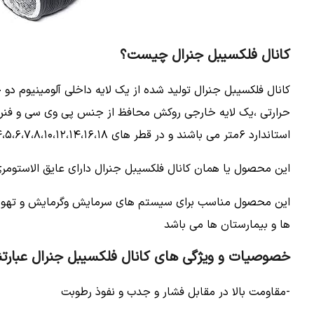
کانال فلکسیبل جنرال چیست؟
کانال فلکسیبل جنرال تولید شده از یک لایه داخلی آلومینیوم دو
حرارتی ،یک لایه خارجی روکش محافظ از جنس پی وی سی و فن
استاندارد ۶متر می باشند و در قطر های ۴،۵،۶،۷،۸،۱۰،۱۲،۱۴،۱۶،۱۸و ۲۰ تولید می شوند
این محصول یا همان کانال فلکسیبل جنرال دارای عایق الاستومری 
این محصول مناسب برای سیستم های سرمایش وگرمایش و تهویه 
ها و بیمارستان ها می باشد
خصوصیات و ویژگی های کانال فلکسیبل جنرال عبارتند
-مقاومت بالا در مقابل فشار و جدب و نفوذ رطوبت